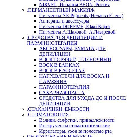
NIRVEL, Испания BEON, Россия
.ПЕРМАНЕНТНЫЙ МАКИЯЖ
Пигменты NE Pigments (Нечаева Елена)
Аппараты и аксессуары
Пигменты DOREME, Южн Корея
Пигменты А.Шаховой, А.Лазаревой
.СРЕДСТВА ДЛЯ ДЕПИЛЯЦИИ И
ПАРАФИНОТЕРАПИИ
АКСЕССУАРЫ, БУМАГА ДЛЯ
ДЕПИЛЯЦИИ
ВОСК ГОРЯЧИЙ, ПЛЕНОЧНЫЙ
ВОСК В БАНКАХ
ВОСК В КАССЕТАХ
НАГРЕВАТЕЛИ ДЛЯ ВОСКА И
ПАРАФИНА
ПАРАФИНОТЕРАПИЯ
САХАРНАЯ ПАСТА
СРЕДСТВА ДЛЯ УХОДА ДО И ПОСЛЕ
ДЕПИЛЯЦИИ
.СТАКАНЧИКИ, ЕМКОСТИ
.СТОМАТОЛОГИЯ
Валики, салфетки, принадлежности
Инструменты стоматологические
Ирригаторы, уход за полостью рта
ОБОРУДОВАНИЕ И МЕБЕЛЬ