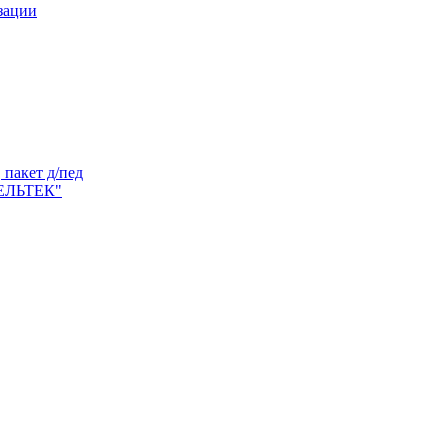
зации
пакет д/пед
ЕЛЬТЕК"