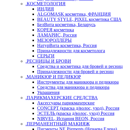
.КОСМЕТОЛОГИЯ
ИНДИЯ
ALGOMASK косметика, ФРАНЦИЯ
BEAUTY STYLE, PIXEL косметика США
БелВита косметика, Беларусь
КОРЕЯ косметика
ЛАМАРИС, Россия
МЕЗОРОЛЛЕРЫ
НатурВита косметика, Россия
Принадлежности для косметолога
СЕРЬГИ
.РЕСНИЦЫ И БРОВИ
Средства и косметика для бровей и ресниц
Принадлежности для бровей и ресниц
.МАНИКЮР И ПЕДИКЮР
Инструменты для маникюра и педикюра
Средства для маникюра и педикюра
Украшения
.ПАРИКМАХЕРСКИЕ СРЕДСТВА
Аксессуары парикмахерские
CONCEPT (краска д/волос, уход), Россия
ЭСТЕЛЬ (краска д/волос, уход) Россия
NIRVEL, Испания BEON, Россия
.ПЕРМАНЕНТНЫЙ МАКИЯЖ
Пигменты NE Pigments (Нечаева Елена)