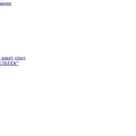
зации
пакет д/пед
ЕЛЬТЕК"