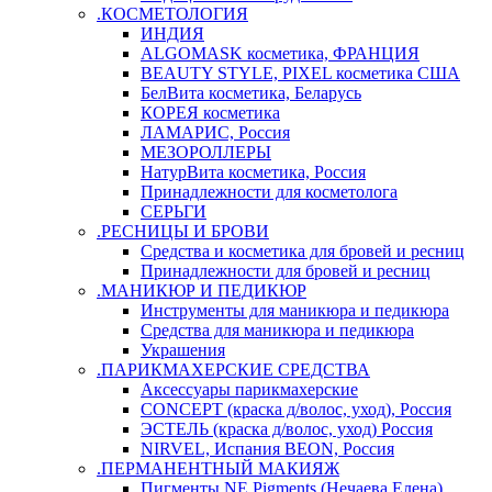
.КОСМЕТОЛОГИЯ
ИНДИЯ
ALGOMASK косметика, ФРАНЦИЯ
BEAUTY STYLE, PIXEL косметика США
БелВита косметика, Беларусь
КОРЕЯ косметика
ЛАМАРИС, Россия
МЕЗОРОЛЛЕРЫ
НатурВита косметика, Россия
Принадлежности для косметолога
СЕРЬГИ
.РЕСНИЦЫ И БРОВИ
Средства и косметика для бровей и ресниц
Принадлежности для бровей и ресниц
.МАНИКЮР И ПЕДИКЮР
Инструменты для маникюра и педикюра
Средства для маникюра и педикюра
Украшения
.ПАРИКМАХЕРСКИЕ СРЕДСТВА
Аксессуары парикмахерские
CONCEPT (краска д/волос, уход), Россия
ЭСТЕЛЬ (краска д/волос, уход) Россия
NIRVEL, Испания BEON, Россия
.ПЕРМАНЕНТНЫЙ МАКИЯЖ
Пигменты NE Pigments (Нечаева Елена)