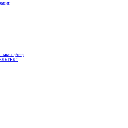
зации
пакет д/пед
ЕЛЬТЕК"