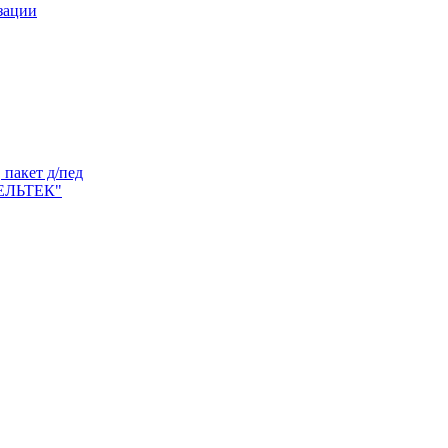
зации
пакет д/пед
ЕЛЬТЕК"