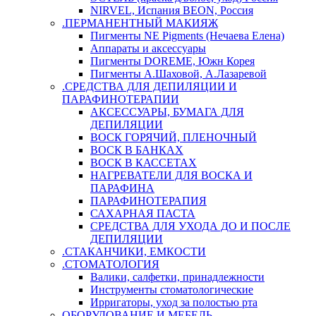
NIRVEL, Испания BEON, Россия
.ПЕРМАНЕНТНЫЙ МАКИЯЖ
Пигменты NE Pigments (Нечаева Елена)
Аппараты и аксессуары
Пигменты DOREME, Южн Корея
Пигменты А.Шаховой, А.Лазаревой
.СРЕДСТВА ДЛЯ ДЕПИЛЯЦИИ И
ПАРАФИНОТЕРАПИИ
АКСЕССУАРЫ, БУМАГА ДЛЯ
ДЕПИЛЯЦИИ
ВОСК ГОРЯЧИЙ, ПЛЕНОЧНЫЙ
ВОСК В БАНКАХ
ВОСК В КАССЕТАХ
НАГРЕВАТЕЛИ ДЛЯ ВОСКА И
ПАРАФИНА
ПАРАФИНОТЕРАПИЯ
САХАРНАЯ ПАСТА
СРЕДСТВА ДЛЯ УХОДА ДО И ПОСЛЕ
ДЕПИЛЯЦИИ
.СТАКАНЧИКИ, ЕМКОСТИ
.СТОМАТОЛОГИЯ
Валики, салфетки, принадлежности
Инструменты стоматологические
Ирригаторы, уход за полостью рта
ОБОРУДОВАНИЕ И МЕБЕЛЬ