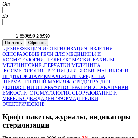
От
До
2.8
590
590
443
296
150
2.8
.ДЕЗИНФЕКЦИЯ И СТЕРИЛИЗАЦИЯ
.ИЗДЕЛИЯ
ОДНОРАЗОВЫЕ
ГЕЛИ ДЛЯ МЕДИЦИНЫ И
КОСМЕТОЛОГИИ "ГЕЛЬТЕК"
МАСКИ, БАХИЛЫ
МЕДИЦИНСКИЕ
.ПЕРЧАТКИ
МЕДИЦИНА
.КОСМЕТОЛОГИЯ
.РЕСНИЦЫ И БРОВИ
.МАНИКЮР И
ПЕДИКЮР
.ПАРИКМАХЕРСКИЕ СРЕДСТВА
.ПЕРМАНЕНТНЫЙ МАКИЯЖ
.СРЕДСТВА ДЛЯ
ДЕПИЛЯЦИИ И ПАРАФИНОТЕРАПИИ
.СТАКАНЧИКИ,
ЕМКОСТИ
.СТОМАТОЛОГИЯ
ОБОРУДОВАНИЕ И
МЕБЕЛЬ
ОДЕЖДА (УНИФОРМА)
ГРЕЛКИ
ЭЛЕКТРИЧЕСКИЕ
Крафт пакеты, журналы, индикаторы
стерилизации