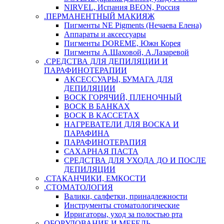
NIRVEL, Испания BEON, Россия
.ПЕРМАНЕНТНЫЙ МАКИЯЖ
Пигменты NE Pigments (Нечаева Елена)
Аппараты и аксессуары
Пигменты DOREME, Южн Корея
Пигменты А.Шаховой, А.Лазаревой
.СРЕДСТВА ДЛЯ ДЕПИЛЯЦИИ И
ПАРАФИНОТЕРАПИИ
АКСЕССУАРЫ, БУМАГА ДЛЯ
ДЕПИЛЯЦИИ
ВОСК ГОРЯЧИЙ, ПЛЕНОЧНЫЙ
ВОСК В БАНКАХ
ВОСК В КАССЕТАХ
НАГРЕВАТЕЛИ ДЛЯ ВОСКА И
ПАРАФИНА
ПАРАФИНОТЕРАПИЯ
САХАРНАЯ ПАСТА
СРЕДСТВА ДЛЯ УХОДА ДО И ПОСЛЕ
ДЕПИЛЯЦИИ
.СТАКАНЧИКИ, ЕМКОСТИ
.СТОМАТОЛОГИЯ
Валики, салфетки, принадлежности
Инструменты стоматологические
Ирригаторы, уход за полостью рта
ОБОРУДОВАНИЕ И МЕБЕЛЬ