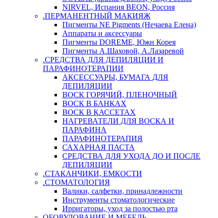
NIRVEL, Испания BEON, Россия
.ПЕРМАНЕНТНЫЙ МАКИЯЖ
Пигменты NE Pigments (Нечаева Елена)
Аппараты и аксессуары
Пигменты DOREME, Южн Корея
Пигменты А.Шаховой, А.Лазаревой
.СРЕДСТВА ДЛЯ ДЕПИЛЯЦИИ И
ПАРАФИНОТЕРАПИИ
АКСЕССУАРЫ, БУМАГА ДЛЯ
ДЕПИЛЯЦИИ
ВОСК ГОРЯЧИЙ, ПЛЕНОЧНЫЙ
ВОСК В БАНКАХ
ВОСК В КАССЕТАХ
НАГРЕВАТЕЛИ ДЛЯ ВОСКА И
ПАРАФИНА
ПАРАФИНОТЕРАПИЯ
САХАРНАЯ ПАСТА
СРЕДСТВА ДЛЯ УХОДА ДО И ПОСЛЕ
ДЕПИЛЯЦИИ
.СТАКАНЧИКИ, ЕМКОСТИ
.СТОМАТОЛОГИЯ
Валики, салфетки, принадлежности
Инструменты стоматологические
Ирригаторы, уход за полостью рта
ОБОРУДОВАНИЕ И МЕБЕЛЬ