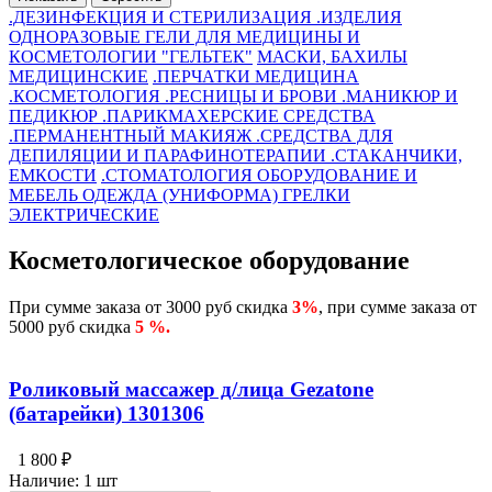
.ДЕЗИНФЕКЦИЯ И СТЕРИЛИЗАЦИЯ
.ИЗДЕЛИЯ
ОДНОРАЗОВЫЕ
ГЕЛИ ДЛЯ МЕДИЦИНЫ И
КОСМЕТОЛОГИИ "ГЕЛЬТЕК"
МАСКИ, БАХИЛЫ
МЕДИЦИНСКИЕ
.ПЕРЧАТКИ
МЕДИЦИНА
.КОСМЕТОЛОГИЯ
.РЕСНИЦЫ И БРОВИ
.МАНИКЮР И
ПЕДИКЮР
.ПАРИКМАХЕРСКИЕ СРЕДСТВА
.ПЕРМАНЕНТНЫЙ МАКИЯЖ
.СРЕДСТВА ДЛЯ
ДЕПИЛЯЦИИ И ПАРАФИНОТЕРАПИИ
.СТАКАНЧИКИ,
ЕМКОСТИ
.СТОМАТОЛОГИЯ
ОБОРУДОВАНИЕ И
МЕБЕЛЬ
ОДЕЖДА (УНИФОРМА)
ГРЕЛКИ
ЭЛЕКТРИЧЕСКИЕ
Косметологическое оборудование
При сумме заказа от 3000 руб скидка
3%
, при сумме заказа от
5000 руб скидка
5 %.
Роликовый массажер д/лица Gezatone
(батарейки) 1301306
1 800 ₽
Наличие:
1 шт